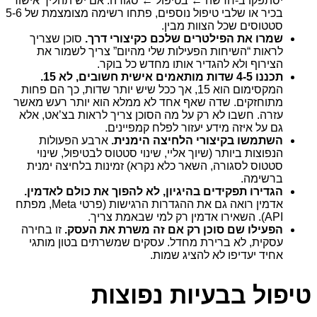
יסתפקו ב-חדשה ← בטיפול ← סגורה. אם יש תהליך אישור
בכיר או שלבי טיפול נוספים, פתחו רשימה מצומצמת של 5-6
סטטוסים שכל הצוות מבין.
שמרו את הפילטרים שלכם כקיצורי דרך.
סוכן שצריך
לראות “השיחות הפעילות שלי מהיום” צריך לשמור את
הצירוף ולא להגדיר אותו מחדש כל בוקר.
תכננו 4-5 שדות מותאמים אישית חשובים, לא 15.
המקסימום הוא 15, אך ככל שיש יותר שדות, כך הם פחות
מתוחזקים. שדה שאף אחד לא ממלא הוא יותר רעש מאשר
עזרה. חשבו לא רק על מה הסוכן צריך לראות בצ’אט, אלא
גם על איזה מידע יעזור לפלח קמפיינים.
השתמשו בקיצורי הלחיצה הימנית.
ארבע הפעולות
הנפוצות ביותר (שיוך אליי, שינוי סטטוס לבטיפול, שינוי
סטטוס לסגורה, השאר כלא נקרא) זמינות בלחיצה ימנית
ברשימה.
הגדירו תפקידים בהיגיון, לא להפוך את כולם לאדמין.
אדמין רואה גם את ההגדרות הרגישות (פרטי Meta, מפתח
API). השאירו אדמין רק למי שבאמת צריך.
הפעילו שם סוכן רק אם זה משרת את העסק.
זו בחירה
עסקית, לא ברירת מחדל. עסקים שמשרתים בטון מותגי
אחיד יעדיפו לא להציג שמות.
טיפול בבעיות נפוצות