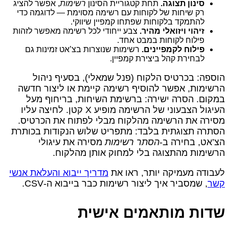
סינון תצוגה.
תחת קטגוריית הסינון
רשימות
, אפשר להציג
רק שיחות של לקוחות עם רשימה מסוימת — לדוגמה כדי
להתמקד בלקוחות שפתחו קמפיין שיווקי.
זיהוי ויזואלי מהיר.
צבע ייחודי לכל רשימה מאפשר לזהות
פילוח לקוחות במבט אחד.
פילוח לקמפיינים.
רשימות שנוצרות בצ’אט זמינות גם
לבחירת קהל ביצירת קמפיין.
הוספה: בכרטיס הלקוח (פנל שמאלי), בסעיף ניהול
הרשימות, אפשר להוסיף רשימה קיימת או ליצור חדשה
במקום. הסרה ישירה: ברשימת השיחות, בריחוף מעל
העיגול הצבעוני של הרשימה מופיע X קטן. לחיצה עליו
מסירה את הרשימה מהלקוח מבלי לפתוח את הכרטיס.
הסתרה תצוגתית בלבד: מתפריט שלוש הנקודות בכותרת
הצ’אט, בחירה ב-
הסתר רשימות
מסירה את עיגולי
הרשימות מהתצוגה בלי למחוק אותן מהלקוח.
לעבודה מעמיקה יותר, ראו את
מדריך ייבוא והעלאת אנשי
קשר
, שמסביר איך ליצור רשימות כבר בייבוא ה-CSV.
שדות מותאמים אישית