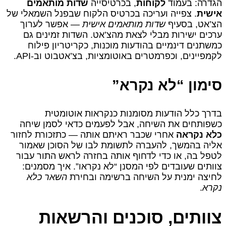
הגדרה: בעמוד
לקוחות
, בכרטיסייה
שדות מותאמים
אישית
. צפייה ועריכה בכרטיס הלקוח שבפנל השמאלי של
הצ’אט, בסעיף
שדות מותאמים אישית
— אפשר לערוך
ערכים ישירות מבלי לצאת מהצ’אט. השדות זמינים גם
כמשתנים דינמיים בהודעות מוכנות, כקריטריון פילוח
לקמפיינים, וכפרמטרים באוטומציות, בצ’אטבוט וב-API.
סימון “לא נקרא”
בדרך כלל הודעות מסומנות כנקראות אוטומטית
כשפותחים את השיחה, אבל לפעמים כדאי לסמן שיחה
כלא נקראה
אחרי שכבר ראיתם אותה — כתזכורת לחזור
אליה בהמשך, להעברה לתשומת לבו של הסוכן שאמור
לטפל בה, או כדי לדחוף אותה בחזרה לראש התור עבור
צוותים שעובדים לפי המסנן “לא נקראו”. איך מסמנים:
לחיצה ימנית על השיחה ברשימה ובחירת
השאר כלא
נקרא
.
צוותים, סוכנים והרשאות