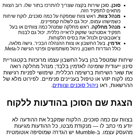
סוכן.
סוכן שירות בקצה שצריך להתרכז בתור שלו. רוב הצוות
מתאים לתפקיד הזה.
מנהל צוות.
ראש צוות שמפקח על כמה סוכנים, לוקח שיחות
כשמישהו עמוס, יכול גם לשלוח קמפיינים.
מנהל מחלקה.
ראש מחלקה שמנהל כמה צוותים או בעל
תפקיד אסטרטגי שזקוק לראייה כללית. יכול גם לבנות
צ’אטבוטים ולנהל את בסיס הלקוחות.
אדמין.
בעל החשבון או צוות ההנהלה הבכיר. גישה מלאה,
כולל הגדרות חשבון, ניהול משתמשים ופרטי הגישה ל-Meta.
שיחות שמטפל בהן בעל החשבון עצמו מרוכזות בקטגוריית
סינון ייעודית שזמינה לאדמין בלבד; מנהל מחלקה רואה
את שאר השיחות ברשימה הכללית. שימושי לפניות רגישות
כמו לקוח VIP או טיפול בעניינים פנימיים. לפירוט מלא של
ההרשאות, ראו
ניהול סוכנים וצוותים
.
הצגת שם הסוכן בהודעות ללקוח
בצוות עם כמה סוכנים, הלקוח שמקבל את ההודעה לא
יודע מי כתב לו — מנקודת מבטו, כל ההודעות מגיעות
מהעסק עצמו. ב-Mumble יש הגדרה שמוסיפה אוטומטית