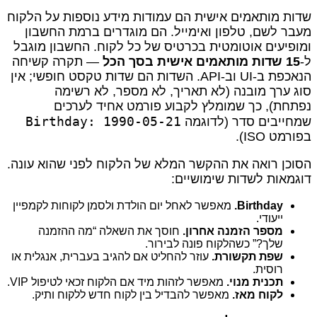
שדות מותאמים אישית הם עמודות מידע נוספות על הלקוח
מעבר לשם, טלפון ואימייל. הם מוגדרים ברמת החשבון
ומופיעים אוטומטית בכרטיס של כל לקוח. החשבון מוגבל
ל-
15 שדות מותאמים אישית בסך הכל
— תקרה קשיחה
הנאכפת ב-UI וב-API. השדות הם שדות טקסט חופשי; אין
סוג ערך מובנה (לא תאריך, לא מספר, לא רשימה
נפתחת), כך שמומלץ לקבוע פורמט אחיד לערכים
Birthday: 1990-05-21
שמחייבים סדר (לדוגמה
בפורמט ISO).
הסוכן רואה את ההקשר המלא של הלקוח לפני שהוא עונה.
דוגמאות לשדות שימושיים:
Birthday.
מאפשר לאחל יום הולדת ולסמן לקוחות לקמפיין
ייעודי.
מספר הזמנה אחרון.
חוסך את השאלה “מה ההזמנה
שלך?” כשהלקוח פונה לבירור.
שפת תקשורת.
עוזר להחליט אם להגיב בעברית, אנגלית או
רוסית.
תכנית מנוי.
מאפשר לזהות מיד אם הלקוח זכאי לטיפול VIP.
לקוח מאז.
מאפשר להבדיל בין לקוח חדש ללקוח ותיק.