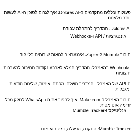
פעולות וכללים מתקדמים ב‑Dolores AI: איך לגרום לסוכן ה‑AI לעשות
יותר מלענות
Dolores AI: המדריך להתחלת עבודה
אינטגרציות / API ו-Webhooks
חיבור Mumble ל‑Zapier: אינטגרציה למאות שירותים בלי קוד
Webhooks במאמבל: המדריך המלא לארבע נקודות החיבור למערכות
חיצוניות
ה‑API של מאמבל - המדריך השלם: מפתח, אימות, שליחת הודעות
ומגבלות
חיבור מאמבל ל‑Make.com: איך להפוך את ה‑WhatsApp לחלק מכל
זרימה אוטומטית
אנליטיקס ו-Mumble Tracker
Mumble Tracker: התקנה, הפעלה, ומה הוא מודד