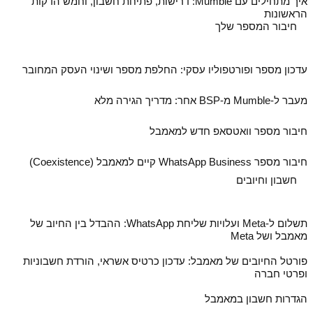
איך מתחילים עם Mumble: דרישות, פתיחת חשבון, וחמש הדקות
הראשונות
חיבור המספר שלך
עדכון מספר ופורטפוליו עסקי: החלפת מספר ושינוי העסק המחובר
מעבר ל‑Mumble מ‑BSP אחר: מדריך הגירה מלא
חיבור מספר וואטסאפ חדש למאמבל
חיבור מספר WhatsApp Business קיים למאמבל (Coexistence)
חשבון וחיובים
תשלום ל‑Meta ועלויות שליחת WhatsApp: ההבדל בין החיוב של
מאמבל ושל Meta
פורטל החיובים של מאמבל: עדכון כרטיס אשראי, הורדת חשבוניות
ופרטי חברה
הגדרות חשבון במאמבל