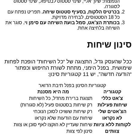
הנפוצות:
שיוך אליי
,
שינוי סטטוס לבטיפול
,
שינוי סטטוס
לסגורה
.
בכרטיס הלקוח, בסעיף סטטוס שיחה.
תפריט נפתח עם
כל 18 הסטטוסים, לבחירה מדויקת.
בכותרת הצ’אט, סמל בועת השיחה עם סימן וי.
סוגר את
השיחה בלחיצה אחת.
סינון שיחות
ככל שהעסק גדל, התצוגה של “כל השיחות” הופכת לפחות
שימושית. בפנל הימני, מתחת לשורת החיפוש וכפתור
“הודעה חדשה”, יש 11 קטגוריות סינון:
קטגוריות הסינון בפנל תיבת הדואר
קטגוריה
מה היא מסננת
צ’אט כללי
תצוגת ברירת מחדל, כל השיחות
שיחות פעילות
רק שיחות בסטטוס פעיל (לא סגורות)
הצ’אטים שלי
רק שיחות ששויכו לסוכן הנוכחי
לא נקראו
שיחות עם הודעות שלא נקראו
לקוחות ללא ציוות
שיחות שעדיין לא הוקצו לאף סוכן או צוות
צוותים
סינון לפי צוות