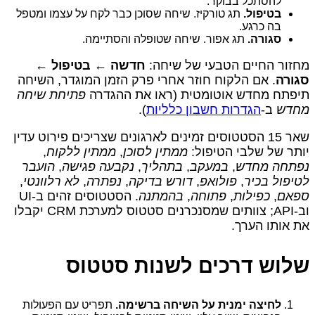
להסתכל בבוקר.
בטיפול.
תג טורקיז. שיחה שסוכן כבר לקח על עצמו ומטפל
בה כרגע.
סגורה.
תג אפור. שיחה שטופלה והסתיימה.
מחזור החיים הטבעי של שיחה:
חדשה ← בטיפול ←
סגורה
. אם הלקוח חוזר אחרי פרק הזמן המוגדר, השיחה
תיפתח מחדש אוטומטית (ראו את ההגדרה
פתיחת שיחה
מחדש
ב-
הגדרות חשבון כלליות
).
שאר 15 הסטטוסים זמינים לארגונים שצריכים פירוט עדין
יותר של שלבי הטיפול:
ממתין לסוכן
,
ממתין ללקוח
,
נפתחה מחדש
,
במעקב
,
בתהליך
,
נקבעה פגישה
,
הועבר
לטיפול בכיר
,
פולואפ
,
דורש בדיקה
,
נפתרה
,
לא רלוונטי
,
ספאם
,
כפילות
,
פתוחה
,
בהמתנה
. הסטטוסים זהים ב-UI
וב-API; צוותים שמסנכרנים סטטוס למערכת CRM יקבלו
את אותו הערך.
שלוש דרכים לשנות סטטוס
לחיצה ימנית על השיחה ברשימה.
תפריט עם הפעולות