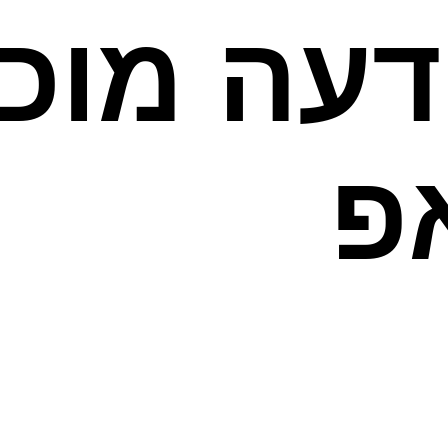
דעה מוכ
פ