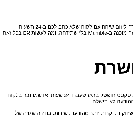
הודעה מוכנה היא הודעה מוכנה טקסט שעוברת אישור של Meta ורק אחר כך אפשר לשלוח אותה ללקוחות. זו הדרך היחידה ליזום שיחה עם לקוח שלא כתב לכם ב‑24 השעות
האחרונות, ולכן בלי הודעות מוכנות אין קמפיינים, אין תזכורות יזומות, ואין הודעות פתיחה. המאמר מסביר איך לבנות הודעה מוכנה ב‑Mumble בלי שתידחה, ומה לעשות אם בכל זאת
ושרת
Meta מחלקת את העולם לשני סוגי הודעות. כל עוד הלקוח כתב לכם ב‑24 השעות האחרונות, אפשר לענות לו בכל הודעת טקסט חופשי. ברגע שעברו 24 שעות, או שמדובר בלקוח
גם קובעת את המחיר ש‑Meta תגבה על כל שיחה. הודעות שיווקיות יקרות יותר מהודעות שירות. בחירה שגויה של