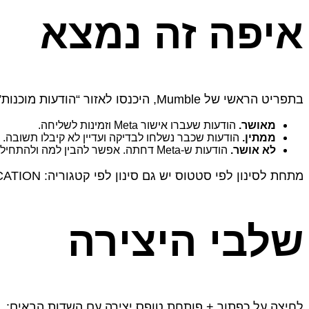
איפה זה נמצא
בתפריט הראשי של Mumble, היכנסו לאזור “הודעות מוכנות”. הדף מציג את כל ההודעות הקיימות עם שלוש לשוניות סינון למעלה לפי סטטוס:
מאושר.
הודעות שעברו אישור Meta וזמינות לשליחה.
ממתין.
הודעות שכבר נשלחו לבדיקה ועדיין לא קיבלו תשובה. בדרך כלל Meta מאשרת או דוחה תוך כמה 
לא אושר.
הודעות ש‑Meta דחתה. אפשר להבין למה ולהתחיל הודעה חדשה במקומה.
מתחת לסינון לפי סטטוס יש גם סינון לפי קטגוריה: UTILITY, MARKETING, AUTHENTICATION. את ההודעות החדשות מוסיפים דרך כפתור הפלוס הסגול בפינה.
שלבי היצירה
לחיצה על כפתור + פותחת טופס יצירה עם השדות הבאים: