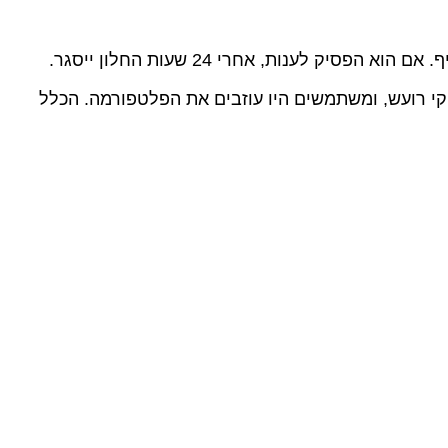
כול היה לשלוח לכל לקוח מתי שירצה, WhatsApp היה הופך לערוץ שיווקי רועש, ומשתמשים היו עוזבים את הפלטפורמה. הכלל