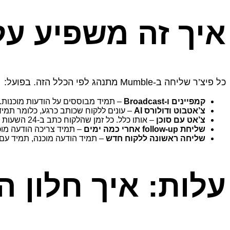
איך זה משפיע על הש
כל פיצ’ר שליחה ב‑Mumble מתנהג לפי הכלל הזה. בפועל:
קמפיינים ו‑Broadcast
– תמיד מבוססים על הודעות מוכנות. 
צ’אטבוט ודולורס AI
– עונים ללקוח שכותב כרגע, כלומר תמיד
צ’אט עם סוכן
– אותו כלל. כל זמן שהלקוח כתב ב‑24 השעות האחרונות, הנציג מקליד בחופשיות. אם עברו 24 שעות, Mumble לא תאפשר שליחת טקסט חופשי – יהיה צריך לבחור הודעה מוכנה.
שליחת follow-up אחרי כמה ימים
– תמיד צריכה הודעה מוכ
שליחה ראשונה ללקוח חדש
– תמיד הודעה מוכנה, תמיד עם 
עלות: איך חלון הש