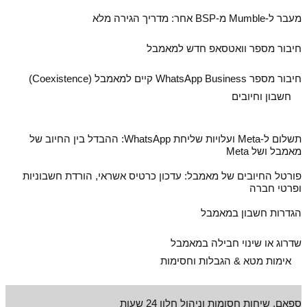
מעבר ל‑Mumble מ‑BSP אחר: מדריך הגירה מלא
חיבור מספר וואטסאפ חדש למאמבל
חיבור מספר WhatsApp Business קיים למאמבל (Coexistence)
חשבון וחיובים
תשלום ל‑Meta ועלויות שליחת WhatsApp: ההבדל בין החיוב של
מאמבל ושל Meta
פורטל החיובים של מאמבל: עדכון כרטיס אשראי, הורדת חשבוניות
ופרטי חברה
הגדרות חשבון במאמבל
שדרוג או שינוי חבילה במאמבל
אימות מטא & הגבלות וחסימות
ספאם, שיחות חסומות וניהול חלון 24 שעות