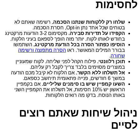
לחסימות
שלחו רק ללקוחות שנתנו הסכמה.
רשימה שאתם לא
בטוחים שכל אחד נתן Opt-in, חסרת הסכמה.
הקפידו על תדירות סבירה.
מקסימום 2‑3 הודעות מרקטינג
בחודש לאותו לקוח. יותר מזה הופך לספאם בעיני הלקוח.
הוסיפו כפתור הסרה בכל הודעת מרקטינג.
השתמשו
בבורר המילים המאושר. ראו
הסרה מתפוצה ורשימה
שחורה
.
תוכן רלוונטי.
פילוח הקהל לפני שליחה. לקוח שמעוניין
במוצרים מסוימים בלבד צריך לקבל רק עליהם.
אל תשלחו ללא הקשר.
אם הלקוח לא קיבל מכם הודעה
במשך 6 חודשים, פנייה פתאומית תיחשב כספאם.
השעו קמפיין שיש בו סימנים שליליים.
אם בקמפיין
הראשון יש 10% חסימות, אל תשלחו את הקמפיין השני
באותו הנוסח. בדקו מה רואים הלקוחות.
ניהול שיחות שאתם רוצים
לסיים