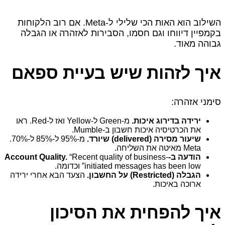
השילוב הוא האות הכי שלילי ל‑Meta. אם רוב הלקוחות
בקמפיין דיווחו וגם חסמו, הסבירות לאזהרה או הגבלה
גבוהה מאוד.
איך לזהות שיש בעיית ספאם
סימני אזהרה:
ירידה בדירוג איכות.
מ‑Green ל‑Yellow ואז ל‑Red. ראו
את הכרטיסיה איכות חשבון ב‑Mumble.
שיעור מסירה (delivered) שיורד.
מ‑95% ל‑85% ל‑70%.
Meta מאיטה את השליחה.
הודעה ב‑Account Quality.
“Recent quality of business-
initiated messages has been low” וכדומה.
הגבלה (Restricted) על החשבון.
הצעד הבא אחרי ירידה
ארוכה באיכות.
איך להפחית את הסיכון