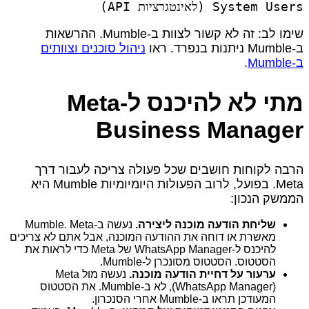
System Users (לאינטגרציות API)
שימו לב: זה לא קשור לצוות ב‑Mumble. ההרשאות
ב‑Mumble ניתנות בנפרד. ראו
ניהול סוכנים וצוותים
ב‑Mumble
.
מתי לא להיכנס ל‑Meta
Business Manager
הרבה לקוחות חושבים שכל פעולה צריכה לעבור דרך
Meta. בפועל, לרוב הפעולות היומיומיות Mumble היא
הממשק הנכון:
שליחת הודעה מוכנה ליצירה.
נעשה ב‑Mumble. Meta
מאשרת או דוחה את ההודעה המוכנה, אבל אתם לא צריכים
להיכנס ל‑WhatsApp Manager של Meta כדי לראות את
הסטטוס. הסטטוס מסונכרן ל‑Mumble.
ערעור על דחיית הודעה מוכנה.
נעשה מול Meta
(WhatsApp Manager), לא ב‑Mumble. את הסטטוס
המעודכן תראו ב‑Mumble אחרי הסנכרון.