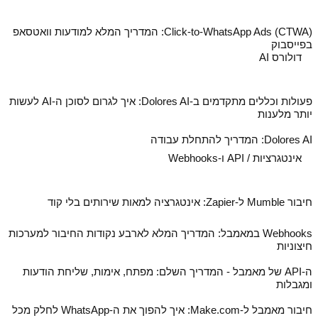
Click-to-WhatsApp Ads (CTWA): המדריך המלא למודעות וואטסאפ
בפייסבוק
דולורס AI
פעולות וכללים מתקדמים ב‑Dolores AI: איך לגרום לסוכן ה‑AI לעשות
יותר מלענות
Dolores AI: המדריך להתחלת עבודה
אינטגרציות / API ו-Webhooks
חיבור Mumble ל‑Zapier: אינטגרציה למאות שירותים בלי קוד
Webhooks במאמבל: המדריך המלא לארבע נקודות החיבור למערכות
חיצוניות
ה‑API של מאמבל - המדריך השלם: מפתח, אימות, שליחת הודעות
ומגבלות
חיבור מאמבל ל‑Make.com: איך להפוך את ה‑WhatsApp לחלק מכל