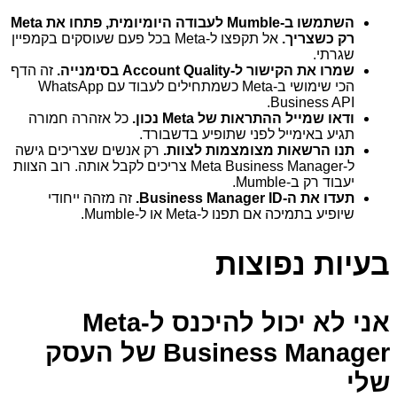
השתמשו ב‑Mumble לעבודה היומיומית, פתחו את Meta
רק כשצריך.
אל תקפצו ל‑Meta בכל פעם שעוסקים בקמפיין
שגרתי.
שמרו את הקישור ל‑Account Quality בסימנייה.
זה הדף
הכי שימושי ב‑Meta כשמתחילים לעבוד עם WhatsApp
Business API.
ודאו שמייל ההתראות של Meta נכון.
כל אזהרה חמורה
תגיע באימייל לפני שתופיע בדשבורד.
תנו הרשאות מצומצמות לצוות.
רק אנשים שצריכים גישה
ל‑Meta Business Manager צריכים לקבל אותה. רוב הצוות
יעבוד רק ב‑Mumble.
תעדו את ה‑Business Manager ID.
זה מזהה ייחודי
שיופיע בתמיכה אם תפנו ל‑Meta או ל‑Mumble.
בעיות נפוצות
אני לא יכול להיכנס ל‑Meta
Business Manager של העסק
שלי