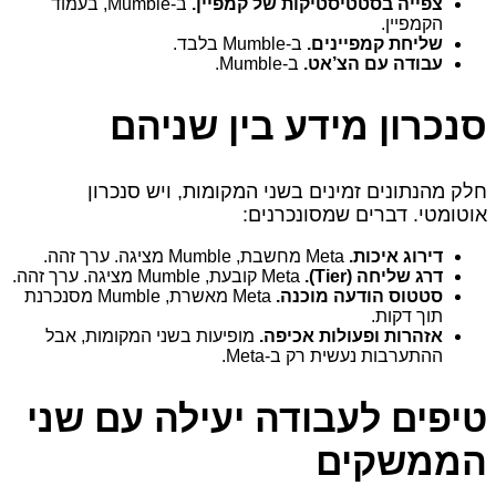
צפייה בסטטיסטיקות של קמפיין.
ב‑Mumble, בעמוד
הקמפיין.
שליחת קמפיינים.
ב‑Mumble בלבד.
עבודה עם הצ’אט.
ב‑Mumble.
סנכרון מידע בין שניהם
חלק מהנתונים זמינים בשני המקומות, ויש סנכרון
אוטומטי. דברים שמסונכרנים:
דירוג איכות.
Meta מחשבת, Mumble מציגה. ערך זהה.
דרג שליחה (Tier).
Meta קובעת, Mumble מציגה. ערך זהה.
סטטוס הודעה מוכנה.
Meta מאשרת, Mumble מסנכרנת
תוך דקות.
אזהרות ופעולות אכיפה.
מופיעות בשני המקומות, אבל
ההתערבות נעשית רק ב‑Meta.
טיפים לעבודה יעילה עם שני
הממשקים