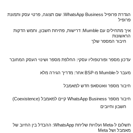
הגדרת פרופיל WhatsApp Business: שם תצוגה, פרטי עסק ותמונת
פרופיל
איך מתחילים עם Mumble: דרישות, פתיחת חשבון, וחמש הדקות
הראשונות
חיבור המספר שלך
עדכון מספר ופורטפוליו עסקי: החלפת מספר ושינוי העסק המחובר
מעבר ל‑Mumble מ‑BSP אחר: מדריך הגירה מלא
חיבור מספר וואטסאפ חדש למאמבל
חיבור מספר WhatsApp Business קיים למאמבל (Coexistence)
חשבון וחיובים
תשלום ל‑Meta ועלויות שליחת WhatsApp: ההבדל בין החיוב של
מאמבל ושל Meta