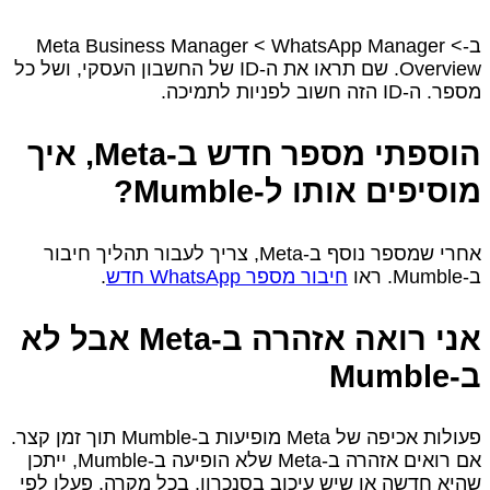
ב‑Meta Business Manager < WhatsApp Manager <
Overview. שם תראו את ה‑ID של החשבון העסקי, ושל כל
מספר. ה‑ID הזה חשוב לפניות לתמיכה.
הוספתי מספר חדש ב‑Meta, איך
מוסיפים אותו ל‑Mumble?
אחרי שמספר נוסף ב‑Meta, צריך לעבור תהליך חיבור
ב‑Mumble. ראו
חיבור מספר WhatsApp חדש
.
אני רואה אזהרה ב‑Meta אבל לא
ב‑Mumble
פעולות אכיפה של Meta מופיעות ב‑Mumble תוך זמן קצר.
אם רואים אזהרה ב‑Meta שלא הופיעה ב‑Mumble, ייתכן
שהיא חדשה או שיש עיכוב בסנכרון. בכל מקרה, פעלו לפי