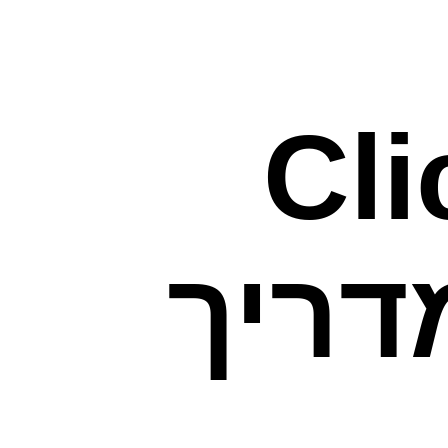
Cl
A), המדריך