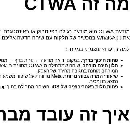
מה זה CTWA
את WhatsApp במכשיר של הלקוח עם שיחה חדשה אליכם, ולעיתים עם הודעה מוכנה מראש או כפתורי פתיחה (Icebreakers).
למה זה ערוץ עוצמתי במיוחד:
פחות חיכוך בדרך.
במקום: רואה מודעה ← נוחת בדף ← ממלא 
חלון חינם מורחב.
המורחב מותנה בתגובה מהירה של העסק.
שיעורי המרה גבוהים יותר.
נמצא בו ומכיר.
פחות תלות באטריבוציה של iOS.
השיחה מתחילה בתוך WhatsApp ואינה דורשת מעקב cross-app שנפגע מ‑iOS 14+. אטריבוציית “התחלת שיחה” תקפה גם ל‑iOS.
איך זה עובד מבח