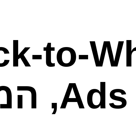
ick-to-W
ds (CTWA