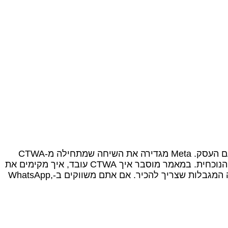
Click-to-WhatsApp Ads (CTWA) הן מודעות בפייסבוק ובאינסטגרם שלחיצה עליהן פותחת שיחה ישירה ב‑WhatsApp עם העסק. Meta מגדירה את השיחה שמתחילה מ‑CTWA
כ‑Free Entry Point Conversation, כלומר חלון חינם מורחב לעומת חלון השיחה הרגיל בן 24 השעות, לפי מדיניות Meta הנוכחית. במאמר מוסבר איך CTWA עובד, איך מקימים את
המודעה ב‑Meta Ads Manager, איך Mumble קולטת את נתוני הייחוס, איך משתמשים בהם באוטומציות ובצ’אטבוט, ומה המגבלות שצריך להכיר. אם אתם משווקים ב‑WhatsApp,