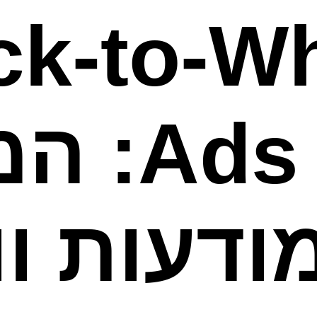
ick-to-W
ds (CTWA
ודעות ו