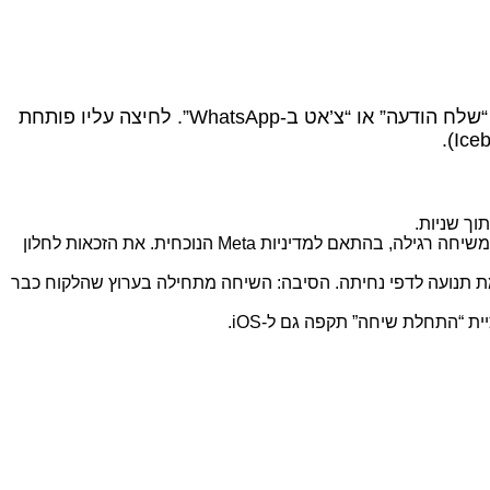
מודעת CTWA היא מודעה רגילה בפייסבוק או באינסטגרם, אבל במקום כפתור “למד עוד” שמוביל לדף נחיתה, יש כפתור “שלח הודעה” או “צ’אט ב‑WhatsApp”. לחיצה עליו פותחת
ך שניות.
שיחה שמתחילה מ‑CTWA מסווגת ב‑Meta כ‑Free Entry Point Conversation, ולכן זוכה לחלון חינם רחב יותר משיחה רגילה, בהתאם למדיניות Meta הנוכחית. את הזכאות לחלון
 על שיפור משמעותי בשיעורי המרה ובעלות לליד למשווקים שמשתמשים ב‑CTWA לעומת תנועה לדפי נחיתה. הסיבה: השיחה מתחילה בערוץ שהלקוח כבר