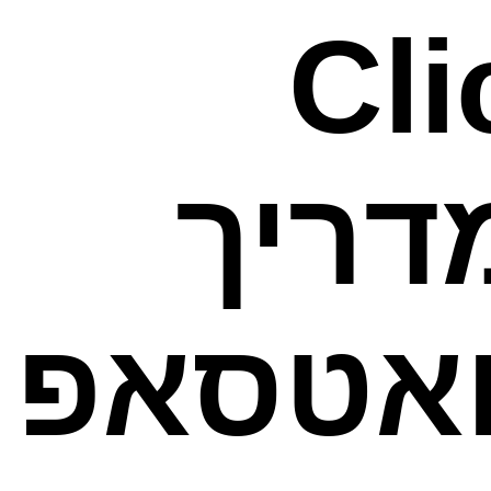
Cl
A): המדריך
ואטסאפ