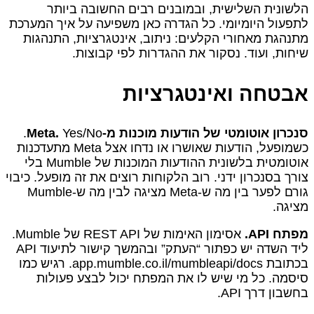
הלשונית השלישית, ובמובנים רבים החשובה ביותר
לתפעול היומיומי. כל הגדרה כאן משפיעה על איך המערכת
מתנהגת מאחורי הקלעים: ניתוב, אינטגרציות, התנהגות
שיחות, ועוד. נסקור את ההגדרות לפי קבוצות.
אבטחה ואינטגרציות
סנכרון אוטומטי של הודעות מוכנות מ-Meta.
Yes/No.
כשמופעל, הודעות שאושרו או נדחו אצל Meta מתעדכנות
אוטומטית בלשונית ההודעות המוכנות של Mumble בלי
צורך בסנכרון ידני. רוב הלקוחות רוצים את זה מופעל. כיבוי
גורם לפער בין מה ש‑Meta מציגה לבין מה ש‑Mumble
מציגה.
מפתח API.
אסימון האימות של REST API של Mumble.
ליד השדה יש כפתור “העתק” ובהמשך קישור לתיעוד API
בכתובת app.mumble.co.il/mumbleapi/docs. רגיש כמו
סיסמה. כל מי שיש לו את המפתח יכול לבצע פעולות
בחשבון דרך API.