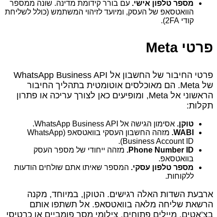
מספר טלפון אישי.
עם בורר קידומת מדינה. שונה ממספר
הוואטסאפ של העסק, ומיועד לזיהוי המשתמש (כולל לשליחת
קודי 2FA).
פרטי Meta
פרטי החיבור של החשבון אל WhatsApp Business API
של Meta. הם מאוכלסים אוטומטית בתהליך החיבור
הראשוני אל Meta, ומופיעים כאן לצורך עריכה או פתרון
תקלות:
טוקן.
אסימון הגישה אל WhatsApp Business API.
WABI.
מזהה החשבון העסקי בוואטסאפ (WhatsApp
Business Account ID).
Phone Number ID.
מזהה ייחודי של מספר העסק
בוואטסאפ.
מספר טלפון עסקי.
המספר שאיתו אתם שולחים הודעות
ללקוחות.
ארבעת השדות האלה רגישים. הטוקן, במיוחד, מקנה
הרשאת שליחה מלאה בוואטסאפ. אל תשתפו אותם
בצ’אטים, מיילים פתוחים, צילומי מסך פומביים או כרטיסי