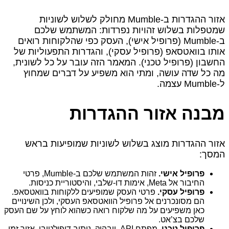
אזור ההגדרות ב‑Mumble מחולק לשלוש לשוניות
שמטפלות בשלוש זהויות נפרדות: המשתמש שלכם
ב‑Mumble (פרופיל אישי), העסק כפי שהלקוחות רואים
אותו בוואטסאפ (פרופיל עסקי), והגדרות התפעוליות של
החשבון (פרופיל טכני). המאמר הזה עובר על כל לשונית,
מה כל שדה עושה, ומתי הוא משפיע על דברים שמחוץ
ל‑Mumble עצמה.
מבנה אזור ההגדרות
אזור ההגדרות מוצג בשלוש לשוניות שמופיעות בראש
המסך:
פרופיל אישי.
זהות המשתמש שלכם ב‑Mumble, פרטי
החיבור אל Meta, אימות דו-שלבי, והיסטוריית כניסות.
פרופיל עסקי.
פרטי העסק שמופיעים ללקוחות בוואטסאפ.
הם מסונכרנים אל פרופיל הוואטסאפ העסקי, ולכן השינויים
כאן משפיעים על מה שלקוח רואה כשהוא לוחץ על שם העסק
שלכם בצ’אט.
פרופיל טכני.
מפתח API, וובהוק, ניתוב דיפולטיבי, אזור זמן,