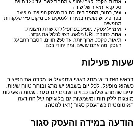
אודות.
טקסט קצר שמופיע מתחת לשם, עד 120 תווים.
סלוגן, או תיאור של שורה.
עיר, רחוב, מספר בית.
כתובת העסק הפיזית. מופיעה
בפרופיל ושימושית במיוחד לעסקים עם מיקום פיזי שלקוחות
מחפשים.
אימייל עסקי.
מופיע בפרופיל לתקשורת חיצונית.
אתר.
כתובת URL מלאה. רצוי לכלול את https.
תיאור.
טקסט ארוך יותר, עד 250 תווים. הסבר רחב על
העסק, מה אתם עושים, ומה יחודי בכם.
שעות פעילות
בראש האזור יש מתג ראשי שמפעיל או מכבה את הפיצ’ר.
כשהוא מופעל, לכל יום בשבוע יש מתג ובוחר טווח שעות.
ימים שהמתג שלהם כבוי נחשבים יום סגור. שעות הפעילות
מוצגות ללקוחות ומשמשות גם בלוגיקה של ההודעה
האוטומטית כשהעסק סגור (ראו למטה).
הודעה במידה והעסק סגור