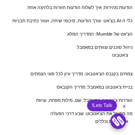
הודעות מהירות: איך לשלוח הודעות חוזרות בלחיצה אחת
כלי ה‑AI בצ'אט: עורך הודעות, סיכומי שיחה, ועוזר כתיבת תבניות
הצ'אט של Mumble: המדריך המלא
ניהול סוכנים וצוותים במאמבל
צ'אטבוט
צמתים בקנבס הצ'אטבוט: מדריך עיון לכל סוגי הצמתים
בניית צ'אטבוט במאמבל: מדריך הקנבאס
הגדרות צ'אטבוט במאמבל: שם, מילות מפתח, וציוות
Lets Talk!
X
מה מפעיל את הצ'אטבוט: שבע דרכי הפעלה
אוטומציות וכללים