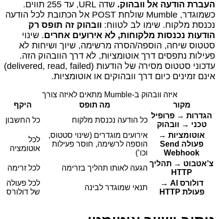
העברת הודעה אל וובהוק.
שדה URL, עד 255 תווים.
כשמוגדר, Mumble שולחת POST אל הכתובת לכל הודעה
נכנסת מלקוח. שימו לב לטווח:
וובהוק זה תופס רק
הודעות נכנסות מלקוחות, לא אירועים אחרים
. שינוי
סטטוס שיחה, הוספה/הסרה מרשימה, שיוך ושיחות לא
פעילות נתפסים דרך אוטומציות, לא דרך הוובהוק הזה.
עדכוני סטטוס מסירה של הודעות (delivered, read, failed)
אינם זמינים כיום דרך וובהוקים או אוטומציות.
איזה וובהוק ב‑Mumble מתאים לאיזה צורך
מקור
מה תופס
היקף
הגדרות → פרופיל
כל הודעה נכנסת מלקוח
כל החשבון
טכני → וובהוק
אוטומציות →
אירועים מוגדרים (שינוי סטטוס,
לכל
פעולה Send
הוספה לרשימה, חוסר פעילות
אוטומציה
Webhook
וכו’)
צ’אטבוט → תהליך
הגעה לאותו תהליך בזרימה
לכל זרימה
HTTP
דולורס AI →
לכל פעולה
תנאי שמוגדר לבינה
פעולת HTTP
של דולורס