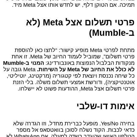
תמיכה. אם הטוקן דלף, יש לחדש אותו אצל Meta מיד.
פרטי תשלום אצל Meta (לא
ב‑Mumble)
מתחת לפרטי Meta מופיע קישור: “לחצו כאן להוספת
פרטי תשלום”, שמוביל לעמוד החיוב של Meta. זו אחת
מנקודות הבלבול הנפוצות באונבורדינג:
המנוי ב‑Mumble
לא כולל את החיוב של Meta על השיחות.
Meta גובה על
כל שיחה נכנסת ויוצאת לפי קטגוריה (מרקטינג, יוטיליטי,
אוטנטיקציה), ודורשת אמצעי תשלום משלה. בלי הזנת
פרטי תשלום אצל Meta, ההודעות פשוט לא יישלחו.
אימות דו-שלבי
בחירה Yes/No. מופעל כברירת מחדל, וזו הגדרה שלא
כדאי לכבות. הקוד נשלח לסוכן בוואטסאפ אל מספר
הטלפון האישי שהוגדר בשדה למעלה. אם WhatsApp לא