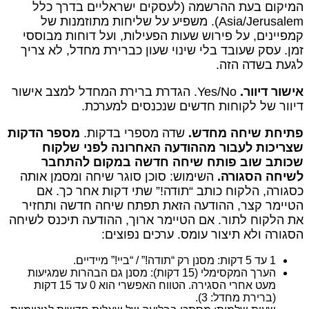
המיקום בעת ההרשמה (לעסקים ישראליים בדרך כלל
Asia/Jerusalem). משפיע על שליחות מתוזמנות של
קמפיינים, על פירוש שעות הפעילות, ועל דוחות מבוססי
זמן. עסק שעובד בלי שינוי שעון כברירת מחדל, לא צריך
לגעת בשדה הזה.
אישור דיוור.
Yes/No. הגדרת ברירת המחדל למצב אישור
דיוור של לקוחות חדשים שנכנסים למערכת.
פתיחת שיחה מחדש.
שדה מספרי בדקות.
מספר הדקות
שצריכות לעבור מההודעה האחרונה לפני שלקוח
שכותב שוב פותח שיחה חדשה במקום להתחבר
לשיחה הסגורה.
השימוש: סוכן סוגר שיחה ומסמן אותה
כסגורה, הלקוח כותב “תודה!” שתי דקות אחר כך. אם
הטיימר קצר, ההודעה הזאת תפתח שיחה חדשה ותחזיר
את הלקוח לתור. אם הטיימר ארוך, ההודעה תיכנס לשיחה
הסגורה ולא תיצור עומס. ערכים נפוצים:
1 עד 5 דקות: מסנן רק “תודה!” / “ביי!” מיידיים.
הערך המקסימלי (15 דקות): מסנן גם הבהרות שמגיעות
מעט אחרי הסגירה. הטווח האפשרי הוא 0 עד 15 דקות
(ברירת מחדל: 3).