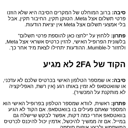
סיבה:
ברוב המוחלט של המקרים הסיבה היא שלא הוזנו
פרטי תשלום אצל Meta. הטוקן תקין, החיבור תקין, אבל
בלי אמצעי תשלום אצל Meta אין יציאת הודעות.
פתרון:
ללחוץ על “לחצו כאן להוספת פרטי תשלום”
בלשונית הפרופיל האישי, להזין כרטיס אשראי אצל Meta,
ולחזור ל‑Mumble. ההודעות יתחילו לצאת מיד אחר כך.
הקוד של 2FA לא מגיע
סיבה:
או שמספר הטלפון האישי בכרטיס שלכם לא עדכני,
או שוואטסאפ לא זמין באותו רגע (אין רשת, האפליקציה
לא מותקנת על המכשיר).
פתרון:
ראשית, לוודא שמספר הטלפון בפרופיל האישי הוא
המספר שאתם פעילים בו בוואטסאפ. אם הקוד לא הגיע
בוואטסאפ אחרי כמה דקות, אפשר לבקש שיישלח גם
במייל. אם זה ממשיך להיכשל, אדמין יכול להיכנס לכרטיס
המשתמש ולבצע איפוס סיסמה.