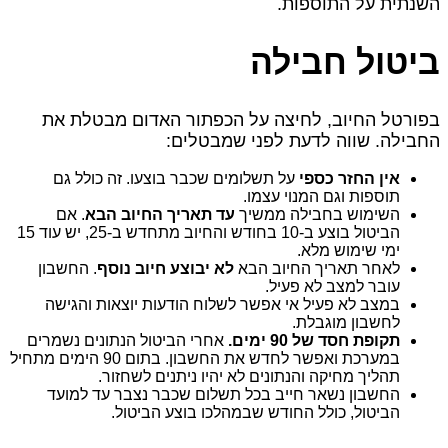
השנתית על התוספות.
ביטול חבילה
בפורטל החיוב, לחיצה על הכפתור האדום מבטלת את
החבילה. שווה לדעת לפני שמבטלים:
אין החזר כספי
על תשלומים שכבר בוצעו. זה כולל גם
תוספות וגם המנוי עצמו.
השימוש בחבילה ממשיך
עד תאריך החיוב הבא
. אם
הביטול בוצע ב‑10 בחודש והחיוב מתחדש ב‑25, יש עוד 15
ימי שימוש מלא.
לאחר תאריך החיוב הבא
לא יבוצע חיוב נוסף
. החשבון
עובר למצב לא פעיל.
במצב לא פעיל אי אפשר לשלוח הודעות יוצאות והגישה
לחשבון מוגבלת.
תקופת חסד של 90 ימים.
אחרי הביטול הנתונים נשמרים
במערכת ואפשר לחדש את החשבון. בתום 90 הימים מתחיל
תהליך מחיקה והנתונים לא יהיו ניתנים לשחזור.
החשבון נשאר חייב בכל תשלום שכבר נצבר עד למועד
הביטול, כולל החודש שבמהלכו בוצע הביטול.