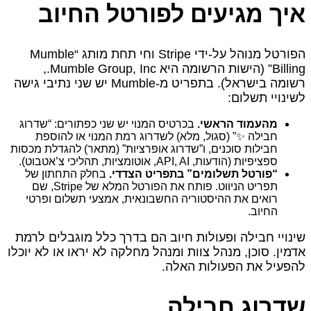
איך מגיעים לפורטל החיוב
הפורטל מנוהל על‑ידי Stripe וחי תחת מותג “Mumble
Billing” (הישות הרשומה היא Mumble Group, Inc.,
רשומה בישראל). בתפריט מ‑Mumble יש שני נתיבי גישה
לשינויי תשלום:
מהעמוד הראשי.
בכרטיס המנוי יש שני כפתורים: “שדרוג
חבילה ✨” (סגול, מלא) לשדרוג רמת המנוי או להוספת
חבילות סוכנים, ו”שדרוג אופרציות” (מתאר) להגדלת מכסות
ספציפיות (הודעות, API, AI, אוטומציות, תהליכי צ’אטבוט).
“פורטל תשלומים” בתפריט הצדדי.
בחלק התחתון של
תפריט הניווט. פותח את הפורטל המלא של Stripe, שם
רואים את ההיסטוריה החשבונאית, אמצעי תשלום ופרטי
החיוב.
שינויי חבילה ופעולות חיוב הם בדרך כלל מוגבלים לרמת
אדמין. סוכן, מנהל צוות ומנהל מחלקה לא יראו או לא יוכלו
להפעיל את הפעולות האלה.
שדרוג חבילה