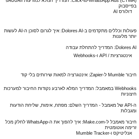
Click-to-WhatsApp Ads (CTWA): המדריך המלא למודעות וואטסאפ
בפייסבוק
דולורס AI
פעולות וכללים מתקדמים ב‑Dolores AI: איך לגרום לסוכן ה‑AI לעשות
יותר מלענות
Dolores AI: המדריך להתחלת עבודה
אינטגרציות / API ו-Webhooks
חיבור Mumble ל‑Zapier: אינטגרציה למאות שירותים בלי קוד
Webhooks במאמבל: המדריך המלא לארבע נקודות החיבור למערכות
חיצוניות
ה‑API של מאמבל - המדריך השלם: מפתח, אימות, שליחת הודעות
ומגבלות
חיבור מאמבל ל‑Make.com: איך להפוך את ה‑WhatsApp לחלק מכל
זרימה אוטומטית
אנליטיקס ו-Mumble Tracker