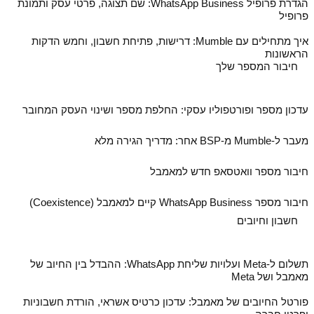
הגדרת פרופיל WhatsApp Business: שם תצוגה, פרטי עסק ותמונת
פרופיל
איך מתחילים עם Mumble: דרישות, פתיחת חשבון, וחמש הדקות
הראשונות
חיבור המספר שלך
עדכון מספר ופורטפוליו עסקי: החלפת מספר ושינוי העסק המחובר
מעבר ל‑Mumble מ‑BSP אחר: מדריך הגירה מלא
חיבור מספר וואטסאפ חדש למאמבל
חיבור מספר WhatsApp Business קיים למאמבל (Coexistence)
חשבון וחיובים
תשלום ל‑Meta ועלויות שליחת WhatsApp: ההבדל בין החיוב של
מאמבל ושל Meta
פורטל החיובים של מאמבל: עדכון כרטיס אשראי, הורדת חשבוניות