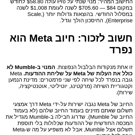
החישוב המהיר: מנוי שנתי על Pro עולה $58.80 לחודש
במקום $84 — $705.60 לשנה לעומת $1,008 לשנה
במסלול החודשי. בהוצאות גדולות יותר (Scale,
Enterprise), החיסכון הולך וגדל.
חשוב לזכור: חיוב Meta הוא
נפרד
זו אחת מנקודות הבלבול הנפוצות.
המנוי ב‑Mumble לא
כולל את העלות של Meta על שליחת ההודעות.
Meta
גובה בנפרד לכל שיחה לפי שני פרמטרים: מדינת הנמען
וקטגוריית השיחה (מרקטינג, יוטיליטי, אוטנטיקציה,
שירות).
החיוב של Meta נגבה ישירות על‑ידי Meta דרך אמצעי
תשלום שאתם מזינים בעמוד החיוב שלהם (לא בעמוד
החיוב של Mumble). שדרוג חבילה ב‑Mumble מגדיל את
המכסה החודשית של ההודעות שכלולות בלי תוספת
תשלום אצל Mumble, אבל לא משפיע על מה ש‑Meta