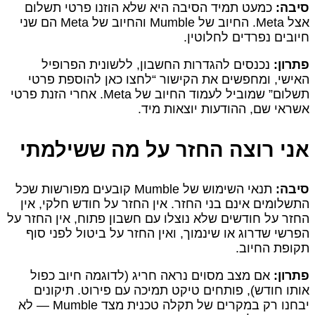
סיבה:
כמעט תמיד הסיבה היא שלא הוזנו פרטי תשלום
אצל Meta. החיוב של Mumble והחיוב של Meta הם שני
חיובים נפרדים לחלוטין.
פתרון:
נכנסים להגדרות החשבון, ללשונית הפרופיל
האישי, ומחפשים את הקישור “לחצו כאן להוספת פרטי
תשלום” שמוביל לעמוד החיוב של Meta. אחרי הזנת פרטי
אשראי שם, ההודעות יוצאות מיד.
אני רוצה החזר על מה ששילמתי
סיבה:
תנאי השימוש של Mumble קובעים מפורשות שכל
התשלומים אינם בני החזר. אין החזר על חודש חלקי, אין
החזר על חודשים שלא נוצלו עם חשבון פתוח, אין החזר על
הפרשי שדרוג או שינמוך, ואין החזר על ביטול לפני סוף
תקופת החיוב.
פתרון:
אם מצב מסוים נראה חריג (לדוגמה חיוב כפול
אותו חודש), פותחים טיקט תמיכה עם פירוט. תיקונים
יבחנו רק במקרים של תקלה טכנית מצד Mumble — לא