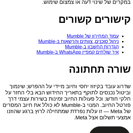
במקרים של שינוי דעה או צמצום שימוש.
קישורים קשורים
עמוד המחירון של Mumble
ניהול סוכנים, צוותים והרשאות ב‑Mumble
הגדרות החשבון ב‑Mumble
איך שולחים קמפיין WhatsApp ב‑Mumble
שורה תחתונה
שדרוג עובד בקיזוז יחסי וחיוב מיידי על ההפרש; שינמוך
וביטול נכנסים לתוקף בתאריך החידוש הבא בלי החזר על
חלקי חודש; וכל פעולות החיוב זמינות בשירות עצמי דרך
פורטל החיוב. המנוי ב‑Mumble לא כולל את חיוב המסרים
של Meta — זו עלות נפרדת שמתחילה לרוץ ברגע שהוזנו
אמצעי תשלום אצל Meta.