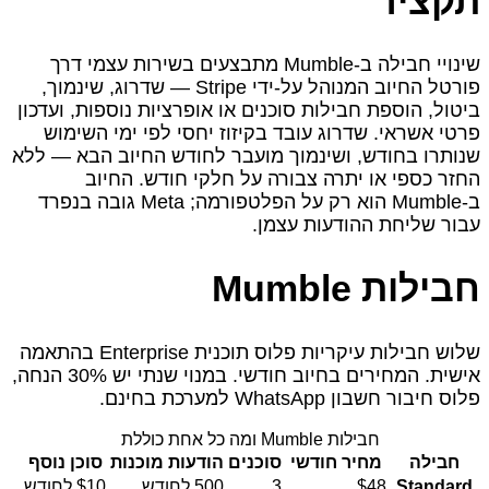
תקציר
שינויי חבילה ב‑Mumble מתבצעים בשירות עצמי דרך
פורטל החיוב המנוהל על‑ידי Stripe — שדרוג, שינמוך,
ביטול, הוספת חבילות סוכנים או אופרציות נוספות, ועדכון
פרטי אשראי. שדרוג עובד בקיזוז יחסי לפי ימי השימוש
שנותרו בחודש, ושינמוך מועבר לחודש החיוב הבא — ללא
החזר כספי או יתרה צבורה על חלקי חודש. החיוב
ב‑Mumble הוא רק על הפלטפורמה; Meta גובה בנפרד
עבור שליחת ההודעות עצמן.
חבילות Mumble
שלוש חבילות עיקריות פלוס תוכנית Enterprise בהתאמה
אישית. המחירים בחיוב חודשי. במנוי שנתי יש 30% הנחה,
פלוס חיבור חשבון WhatsApp למערכת בחינם.
חבילות Mumble ומה כל אחת כוללת
חבילה
מחיר חודשי
סוכנים
הודעות מוכנות
סוכן נוסף
Standard
$48
3
500 לחודש
$10 לחודש