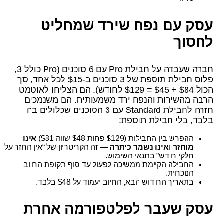
עסק עם נפח שירד שמחליט
לחסוך
חברה שעבדה על חבילת Pro עם 6 סוכנים (Pro כולל 3,
פלוס חבילת תוספת של 3 סוכנים ב‑$15 לכל אחד, סך
הכול $84 + $45 = $129 לחודש). הם הצליחו לאוטמט
הרבה מהשירות והנפח ירד משמעותית. הם משנמכים
חזרה לחבילת Standard עם 3 הסוכנים שכלולים בה
בלבד, בלי חבילת תוספת:
ההפרש בין החבילות ($129 פחות $48 שווה $81)
אינו
מוחזר ואינו נשמר כיתרה
— זה הקריטריון של “אין החזר על
חלקי חודש” בתנאי השימוש.
החבילה הקיימת ממשיכה לפעול עד סוף תקופת החיוב
הנוכחית.
בתאריך החידוש הבא, החיוב יעמוד על $48 בלבד.
עסק שעבר לפלטפורמה אחרת