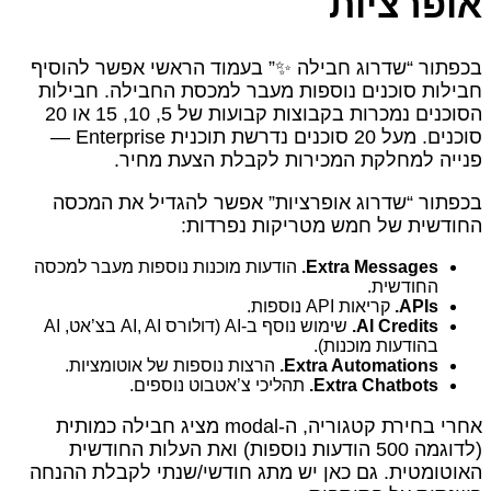
אופרציות
בכפתור “שדרוג חבילה ✨” בעמוד הראשי אפשר להוסיף
חבילות סוכנים נוספות מעבר למכסת החבילה. חבילות
הסוכנים נמכרות בקבוצות קבועות של 5, 10, 15 או 20
סוכנים. מעל 20 סוכנים נדרשת תוכנית Enterprise —
פנייה למחלקת המכירות לקבלת הצעת מחיר.
בכפתור “שדרוג אופרציות” אפשר להגדיל את המכסה
החודשית של חמש מטריקות נפרדות:
Extra Messages.
הודעות מוכנות נוספות מעבר למכסה
החודשית.
APIs.
קריאות API נוספות.
AI Credits.
שימוש נוסף ב‑AI (דולורס AI, AI בצ’אט, AI
בהודעות מוכנות).
Extra Automations.
הרצות נוספות של אוטומציות.
Extra Chatbots.
תהליכי צ’אטבוט נוספים.
אחרי בחירת קטגוריה, ה‑modal מציג חבילה כמותית
(לדוגמה 500 הודעות נוספות) ואת העלות החודשית
האוטומטית. גם כאן יש מתג חודשי/שנתי לקבלת ההנחה