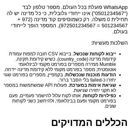
WhatsApp פועלת בכל העולם. מספר טלפון לבד
(“0501234567”) אינו ייחודי גלובלית, כי כל מדינה יש לה
תחילית 0 משלה. רק כשמוסיפים קוד מדינה (972 +
501234567 = 972501234567), המספר הופך לייחודי
בעולם.
השלכות מעשיות:
ייבוא לקוחות שנכשל.
בייבוא CSV חובה למפות עמודת
קידומת מדינה (country_code). כשיש קידומת תקינה,
Mumble ממירה מספרים בפורמט מקומי לבינלאומי
אוטומטית; מספר בפורמט מקומי ללא קידומת מדינה יידחה.
הודעות מוכנות שנכשלות.
בקמפיין, מספרים בפורמט שגוי
יחזרו כ‑failed בלי הסבר ברור.
שגיאת אימות במערכת.
פעולות API שמשתמשות במספר
לא תקני יחזירו שגיאות.
כפילויות לקוחות.
אותו לקוח עלול להישמר פעמיים, פעם
בפורמט מקומי ופעם בבינלאומי, ולהיחשב כשני לקוחות
שונים.
הכללים המדויקים