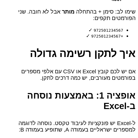
שימו לב: סימן + בהתחלה
מותר
אבל לא חובה. שני
הפורמטים תקפים:
✓
972501234567
✓
+972501234567
איך לתקן רשימה גדולה
אם יש לכם קובץ Excel או CSV עם אלפי מספרים
בפורמטים מעורבים, יש כמה דרכים לתקן.
אופציה 1: באמצעות נוסחה
ב‑Excel
ל‑Excel יש פונקציות לעיבוד טקסט. נוסחה לדוגמה
למספרים ישראליים בעמודה A, שתופיע בעמודה B: