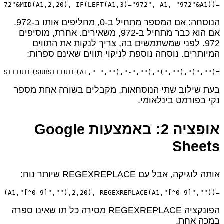
=IF(LEFT(A1,1)="0", "972"&MID(A1,2,20), IF(LEFT(A1,3)="972", A1, "972"&A1))
הנוסחה: אם המספר מתחיל ב‑0, מחליפים אותו ב‑972.
אם הוא כבר מתחיל ב‑972, משאירים. אחרת, מוסיפים
972. לפני שמשתמשים בה, צריך לנקות את התווים
המיותרים. נוסחה נוספת לניקוי תווים שאינם ספרות:
=SUBSTITUTE(SUBSTITUTE(SUBSTITUTE(SUBSTITUTE(A1," ",""),"-",""),"(",""),")","")
בעת שילוב שתי הנוסחאות, מקבלים בשורה אחת מספר
נקי בפורמט בינלאומי.
אופציה 2: באמצעות Google
Sheets
אותה לוגיקה, אבל עם REGEXREPLACE שיותר נוח:
=IF(LEFT(REGEXREPLACE(A1,"[^0-9]",""),1)="0", "972"&MID(REGEXREPLACE(A1,"[^0-9]",""),2,20), REGEXREPLACE(A1,"[^0-9]",""))
הפונקציה REGEXREPLACE מסירה כל תו שאינו ספרה
במכה אחת.