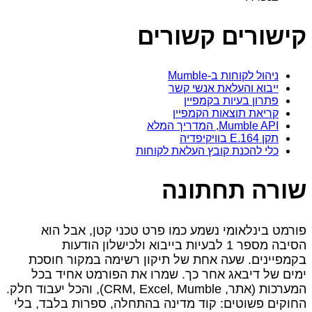
קישורים קשורים
ניהול לקוחות ב‑Mumble
ייבוא והעלאת אנשי קשר
פתרון בעיות בקמפיין
קריאת תוצאות הקמפיין
Mumble API, המדריך המלא
תקן E.164 בוויקיפדיה
כלי להכנת קובץ העלאת לקוחות
שורה תחתונה
פורמט בינלאומי נשמע כמו פרט טכני קטן, אבל הוא
הסיבה מספר 1 לבעיות בייבוא ולכישלון הודעות
בקמפיינים. שעה אחת של תיקון רשימה במקור חוסכת
ימים של דיבאג אחר כך. שמרו את הפורמט אחיד בכל
המערכות (אתר, CRM, Excel, Mumble), והכל יעבוד חלק.
החוקים פשוטים: קוד מדינה בהתחלה, ספרות בלבד, בלי