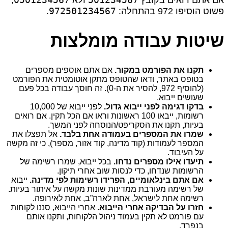
אם אתם רואים בקובץ
ולא
,
972501234567
פשוט הוסיפו 972 בהתחלה:
.
שיטות עבודה מומלצות
תקנו את הפורמט במקור.
אם אתם אוספים מספרים
בטופס באתר, ודאו שהטופס מתקן אוטומטית את הפורמט
(להוסיף 972, להסיר את ה‑0). זה חוסך עבודה בכל פעם
שעושים ייבוא.
בדקו דגימה לפני ייבוא גדול.
לפני ייבוא של 10,000
רשומות, ייבאו 100 ראשונות וראו אם הכל תקין. אם רואים
בעיות, תקנו את הסקריפט/הנוסחה לפני המשך.
שמרו את המספרים בעמודה אחת בלבד.
אל תפצלו את
המספר לעמודות (קוד מדינה, קוד אזור, מספר), כי זה מקשה
על העיבוד.
תיעדו אילו מספרים נדחו.
בכל ייבוא, שמרו רשימה של
הרשומות שנדחו, כדי לנסות שוב אחרי תיקון.
אם אתם בינלאומיים, הפרידו רשימות לפי מדינה.
ייבוא
של רשימה מעורבת ממדינות שונות מקשה על איתור בעיות.
רשימה אחת לישראל, אחת לארה”ב, אחת לאירופה.
חזרו על הבדיקה אחרי הייבוא.
אחרי הייבוא, סננו לקוחות
עם פורמט לא תקין בעמוד ניהול הלקוחות, ותקנו אותם
בנפרד.