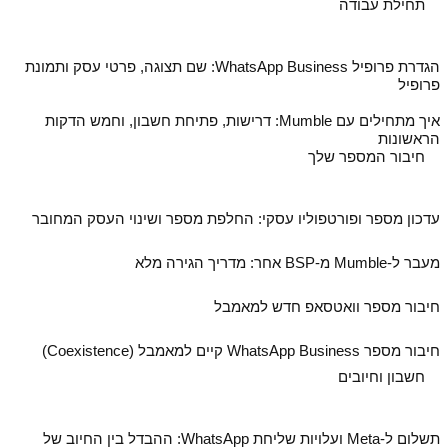
תחילת עבודה
הגדרת פרופיל WhatsApp Business: שם תצוגה, פרטי עסק ותמונת
פרופיל
איך מתחילים עם Mumble: דרישות, פתיחת חשבון, וחמש הדקות
הראשונות
חיבור המספר שלך
עדכון מספר ופורטפוליו עסקי: החלפת מספר ושינוי העסק המחובר
מעבר ל‑Mumble מ‑BSP אחר: מדריך הגירה מלא
חיבור מספר וואטסאפ חדש למאמבל
חיבור מספר WhatsApp Business קיים למאמבל (Coexistence)
חשבון וחיובים
תשלום ל‑Meta ועלויות שליחת WhatsApp: ההבדל בין החיוב של