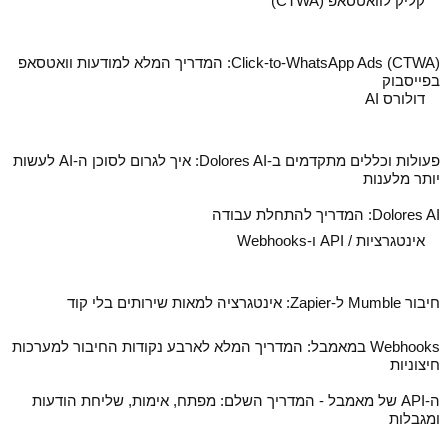
קליק לוואטסאפ (CTWA)
Click-to-WhatsApp Ads (CTWA): המדריך המלא למודעות וואטסאפ
בפייסבוק
דולורס AI
פעולות וכללים מתקדמים ב‑Dolores AI: איך לגרום לסוכן ה‑AI לעשות
יותר מלענות
Dolores AI: המדריך להתחלת עבודה
אינטגרציות / API ו-Webhooks
חיבור Mumble ל‑Zapier: אינטגרציה למאות שירותים בלי קוד
Webhooks במאמבל: המדריך המלא לארבע נקודות החיבור למערכות
חיצוניות
ה‑API של מאמבל - המדריך השלם: מפתח, אימות, שליחת הודעות
ומגבלות