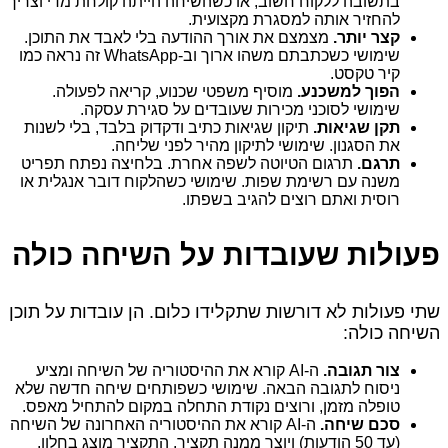
בתשובה ללקוח חשוב, או כשהשיחה הייתה קולחת מדי וצריך
להחזיר אותה למסגרת מקצועית.
קצר יותר.
מצמצם את אורך ההודעה בלי לאבד את התוכן.
שימושי כשכתבתם משהו ארוך וב‑WhatsApp זה נראה כמו
קיר טקסט.
הפוך למשכנע.
מוסיף משפטי שכנוע, קריאה לפעולה.
שימושי לסוכני מכירות שעובדים על סגירת עסקה.
תקן שגיאות.
תיקון שגיאות כתיב ודקדוק בלבד, בלי לשנות
את הסגנון. שימושי לתיקון מהיר לפני שליחה.
תרגם.
תרגום הטיוטה לשפה אחרת. בלחיצה נפתח תפריט
משנה עם רשימת שפות. שימושי כשהלקוח דובר אנגלית או
רוסית ואתם רוצים להגיב בשפתו.
פעולות שעובדות על השיחה כולה
שתי פעולות לא דורשות שתקלידו כלום. הן עובדות על תוכן
השיחה כולה:
צור תגובה.
ה‑AI קורא את ההיסטוריה של השיחה ומציע
ניסוח לתגובה הבאה. שימושי כשפותחים שיחה חדשה שלא
טופלה מזמן, ורוצים נקודת התחלה במקום להתחיל מאפס.
סכם שיחה.
ה‑AI קורא את ההיסטוריה האחרונה של השיחה
(עד 50 הודעות) ויוצר ממנה תקציר. התקציר מוצג בחלון,