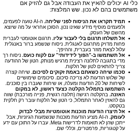
כלי AI יכולים להאיץ את העבודה אבל גם להזיק אם
משתמשים בהם לא נכון. שש המלצות:
תמיד תקראו את הניסוח לפני שליחה.
ה‑AI טועה לפעמים,
ולפעמים מוסיף מידע שאינו נכון. הסוכן אחראי על מה שיוצא
מהשם של העסק.
אל תשלחו תרגום בלי לעבור עליו.
תרגום אוטומטי לעברית
פחות מדויק מתרגום לאנגלית. ניסוח שנשמע ברור באנגלית
עלול לצאת מוזר בעברית, וההיפך.
אל תשתמשו ב‑”הפוך לידידותי” עם לקוח כועס.
ניסוח רך
מדי בתגובה לתלונה רצינית מרגיש מנותק. הטון של ההודעה
צריך להתאים לטון של הלקוח.
סכמו שיחה כשאתם באמת זקוקים לסיכום.
שיחה קצרה
של שלוש הודעות לא צריכה סיכום. סיכומים שימושיים
לשיחות של 20 הודעות ומעלה, או שיחות שעברו בין סוכנים.
השתמשו בתמלול הקלטה כצעד ראשון, לא במקום
האזנה.
בהקלטה רגישה (תלונה רגשית, פנייה מורכבת) שווה
גם להאזין לאחר התמלול, כי הטון של הלקוח עובר רק חלקית
בטקסט.
אל תיצרו הודעות מוכנות אוטומטיות מבלי לבדוק
לעומק.
ה‑AI מציע הודעות מוכנות שנשמעות הגיוניות, אבל
ייתכן שהן לא תואמות לדרישות Meta. עברו על התוכן עם ידע
על קטגוריות, פרמטרים, וכללי שם.