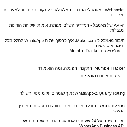
Webhooks במאמבל: המדריך המלא לארבע נקודות החיבור למערכות
חיצוניות
ה‑API של מאמבל - המדריך השלם: מפתח, אימות, שליחת הודעות
ומגבלות
חיבור מאמבל ל‑Make.com: איך להפוך את ה‑WhatsApp לחלק מכל
זרימה אוטומטית
אנליטיקס ו-Mumble Tracker
Mumble Tracker: התקנה, הפעלה, ומה הוא מודד
שיטות עבודה מומלצות
Quality Rating ב‑WhatsApp: איך שומרים על מוניטין השולח
מתי להשתמש בהודעה מוכנה ומתי בהודעה חופשית: המדריך
המעשי
חלון השיחה של 24 שעות בוואטסאפ ביזנס: מושג היסוד של
WhatsApp Business API