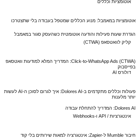
אוטומציות וכללים
אוטומציות במאמבל: מנוע הכללים שמטפל בעבודה בלי שתצטרכו
הגדרת שעות פעילות והודעה אוטומטית כשהעסק סגור במאמבל
קליק לוואטסאפ (CTWA)
Click-to-WhatsApp Ads (CTWA): המדריך המלא למודעות וואטסאפ
בפייסבוק
דולורס AI
פעולות וכללים מתקדמים ב‑Dolores AI: איך לגרום לסוכן ה‑AI לעשות
יותר מלענות
Dolores AI: המדריך להתחלת עבודה
אינטגרציות / API ו-Webhooks
חיבור Mumble ל‑Zapier: אינטגרציה למאות שירותים בלי קוד